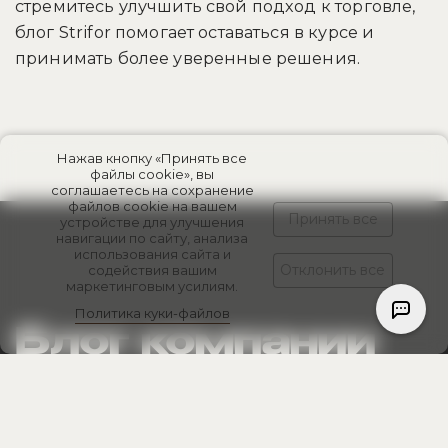
стремитесь улучшить свой подход к торговле,
блог Strifor помогает оставаться в курсе и
принимать более уверенные решения.
Нажав кнопку «Принять все
файлы cookie», вы
соглашаетесь на сохранение
файлов cookie на вашем
Принять все
устройстве для улучшения
навигации по сайту, анализа
использования сайта и
Отклонить все
содействия вашим
маркетинговым усилиям.
Политика куки-файлов
Блог компании