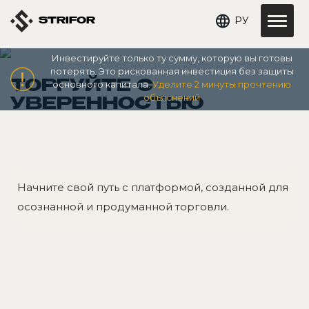
РУ
STRIFOR
Инвестируйте только ту сумму, которую вы готовы
потерять. Это рискованная инвестиция без защиты
ТОРГУЙТЕ С
основного капитала.
Уделите 2 минуты прочтению
объяснений
УВЕРЕННОСТЬЮ
Начните свой путь с платформой, созданной для
осознанной и продуманной торговли.