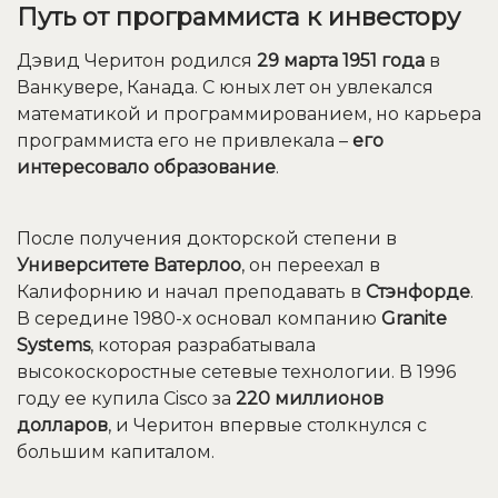
Путь от программиста к инвестору
Дэвид Черитон родился
29 марта 1951 года
в
Ванкувере, Канада. С юных лет он увлекался
математикой и программированием, но карьера
программиста его не привлекала –
его
интересовало образование
.
После получения докторской степени в
Университете Ватерлоо
, он переехал в
Калифорнию и начал преподавать в
Стэнфорде
.
В середине 1980-х основал компанию
Granite
Systems
, которая разрабатывала
высокоскоростные сетевые технологии. В 1996
году ее купила Cisco за
220 миллионов
долларов
, и Черитон впервые столкнулся с
большим капиталом.