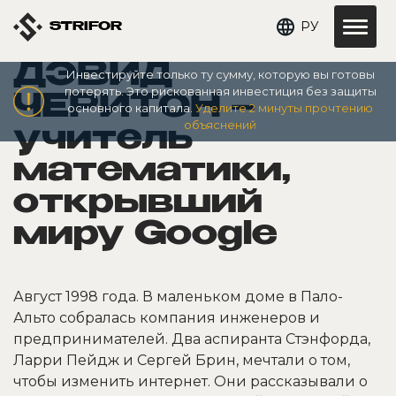
РУ
STRIFOR
ДЭВИД
Инвестируйте только ту сумму, которую вы готовы
потерять. Это рискованная инвестиция без защиты
ЧЕРИТОН –
основного капитала.
Уделите 2 минуты прочтению
объяснений
учитель
математики,
открывший
миру Google
Август 1998 года. В маленьком доме в Пало-
Альто собралась компания инженеров и
предпринимателей. Два аспиранта Стэнфорда,
Ларри Пейдж и Сергей Брин, мечтали о том,
чтобы изменить интернет. Они рассказывали о