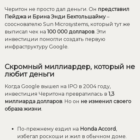
Черитон не просто дал деньги. Он
представил
Пейджа и Брина Энди Бехтольшайму
–
сооснователю Sun Microsystems, который тут же
выписал чек на
100 000 долларов
. Эти
инвестиции помогли создать первую
инфраструктуру Google.
Скромный миллиардер, который не
любит деньги
Когда Google вышел на IPO в 2004 году,
инвестиция Черитона превратилась в
1,3
миллиарда долларов
. Но он
не изменил своего
образа жизни
.
По-прежнему ездил на
Honda Accord
,
избегал роскоши и жил в обычном доме.