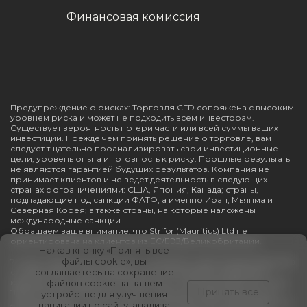
Финансовая комиссия
Предупреждение о рисках: Торговля CFD сопряжена с высоким
уровнем риска и может не подходить всем инвесторам.
Существует вероятность потери части или всей суммы ваших
инвестиций. Прежде чем принять решение о торговле, вам
следует тщательно проанализировать свои инвестиционные
цели, уровень опыта и готовность к риску. Прошлые результаты
не являются гарантией будущих результатов. Компания не
принимает клиентов и не ведет деятельность в следующих
странах с ограничениями: США, Япония, Канада; страны,
подпадающие под санкции ФАТФ, а именно Иран, Мьянма и
Северная Корея; а также страны, на которые наложены
международные санкции.
Обращаем ваше внимание, что Strifor (Mauritius) Ltd не
ориентирована на клиентов из ЕС/ЕЭЗ/Великобритании.
Нажав кнопку «Принять все
файлы cookie», вы
7 Lucky Trading (Mauritius) Ltd — компания, зарегистрированная в
соответствии с законодательством Республики Маврикий, с
соглашаетесь на сохранение
юридическим адресом: 1/F River Court, 6 St Denis Street, Port Louis,
файлов cookie на вашем
Принять все
11328, Mauritius. Компания имеет лицензию инвестиционного
устройстве для улучшения
дилера (дилер полного цикла, за исключением андеррайтинга)
навигации по сайту, анализа