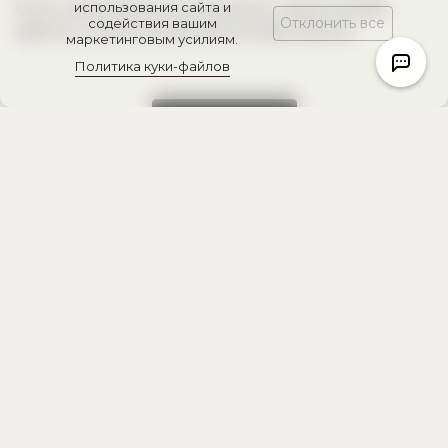
Если у вас возникнут вопросы, наша служба
использования сайта и
Отклонить все
содействия вашим
заботы о клиентах всегда готова помочь.
маркетинговым усилиям.
Политика куки-файлов
Все бонусы
Посмотреть
другие