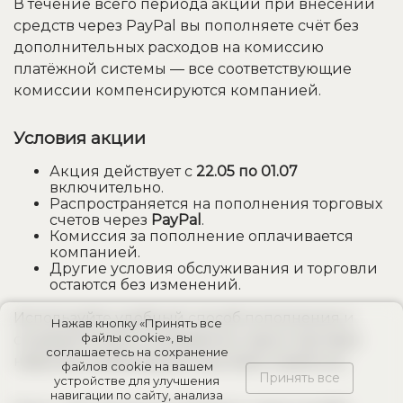
В течение всего периода акции при внесении
средств через PayPal вы пополняете счёт без
дополнительных расходов на комиссию
платёжной системы — все соответствующие
комиссии компенсируются компанией.
Условия акции
Акция действует с
22.05 по 01.07
включительно.
Распространяется на пополнения торговых
счетов через
PayPal
.
Комиссия за пополнение оплачивается
компанией.
Другие условия обслуживания и торговли
остаются без изменений.
Используйте удобный способ пополнения и
Нажав кнопку «Принять все
файлы cookie», вы
сосредоточьтесь на развитии своих торговых
соглашаетесь на сохранение
навыков и реализации торговой стратегии.
файлов cookie на вашем
Принять все
устройстве для улучшения
навигации по сайту, анализа