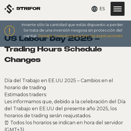
ES
STRIFOR
Invierte sólo la cantidad que estás dispuesto a perder.
Se trata de una inversión riesgosa sin protección del
capital.
Tómate 2 minutos para leer las explicaciones
US Labour Day 2025 –
Trading Hours Schedule
Changes
Día del Trabajo en EE.UU 2025 – Cambios en el
horario de trading
Estimados traders:
Les informamos que, debido a la celebración del Día
del Trabajo en EE.UU del presente año 2025, los
horarios de trading serán reajustados.
⏰ Todos los horarios se indican en hora del servidor
(GMT+3).