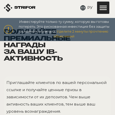
РУ
STRIFOR
Инвестируйте только ту сумму, которую вы готовы
потерять. Это рискованная инвестиция без защиты
ПОЛУЧАЙТЕ
основного капитала.
Уделите 2 минуты прочтению
объяснений
ПРЕМИАЛЬНЫЕ
НАГРАДЫ
ЗА ВАШУ IB-
АКТИВНОСТЬ
Приглашайте клиентов по вашей персональной
ссылке и получайте ценные призы в
зависимости от их депозитов. Чем выше
активность ваших клиентов, тем выше ваш
уровень вознаграждения.