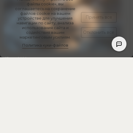
файлы cookie», вы
соглашаетесь на сохранение
файлов cookie на вашем
Принять все
устройстве для улучшения
навигации по сайту, анализа
использования сайта и
Отклонить все
содействия вашим
маркетинговым усилиям.
Политика куки-файлов
27 мая 2026
Запуск ввода и вывода в криптовалютах!