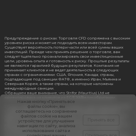
Предупреждение о рисках: Торговля CFD сопряжена с высоким
уровнем риска и может не подходить всем инвесторам.
Существует вероятность потери части или всей суммы ваших
инвестиций. Прежде чем принять решение о торговле, вам
следует тщательно проанализировать свои инвестиционные
цели, уровень опыта и готовность к риску. Прошлые результаты
не являются гарантией будущих результатов. Компания не
принимает клиентов и не ведет деятельность в следующих
странах с ограничениями: США, Япония, Канада; страны,
подпадающие под санкции ФАТФ, а именно Иран, Мьянма и
Северная Корея; а также страны, на которые наложены
международные санкции.
Обращаем ваше внимание, что Strifor (Mauritius) Ltd не
ориентирована на клиентов из ЕС/ЕЭЗ/Великобритании.
Нажав кнопку «Принять все
файлы cookie», вы
7 Lucky Trading (Mauritius) Ltd — компания, зарегистрированная в
соответствии с законодательством Республики Маврикий, с
соглашаетесь на сохранение
юридическим адресом: 1/F River Court, 6 St Denis Street, Port Louis,
файлов cookie на вашем
Принять все
11328, Mauritius. Компания имеет лицензию инвестиционного
устройстве для улучшения
дилера (дилер полного цикла, за исключением андеррайтинга)
навигации по сайту, анализа
№ GB23202670 и регулируется Комиссией по финансовым
использования сайта и
услугам Маврикия. Во исполнение письменного решения от 21
Отклонить все
содействия вашим