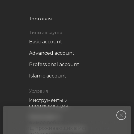
Торговля
Типы аккаунта
Basic account
Advanced account
Professional account
Islamic account
Условия
Инструменты и
спецификация
Metatrader 5
Содержимое веб-сайта не предназначено
для лиц, проживающих в Испании, на
Пополнение и снятие
Кипре, в Украине или России. Продолжая
средств