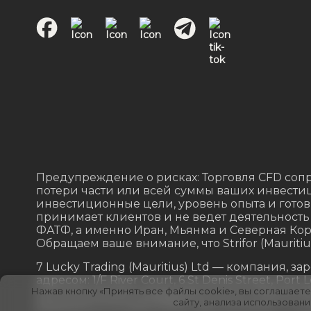
Предупреждение о рисках: Торговля CFD сопр
потери части или всей суммы ваших инвестиц
инвестиционные цели, уровень опыта и готов
принимает клиентов и не ведет деятельность
ФАТФ, а именно Иран, Мьянма и Северная Кор
Обращаем ваше внимание, что Strifor (Mauriti
7 Lucky Trading (Mauritius) Ltd — компания,
адресом: 1/F River Court, 6 St Denis Street, P
Нажав кнопку «Принять все файлы cookie», вы соглашаете
за исключением андеррайтинга) № GB232026
сайту, анализа использован
решения от 21 июля 2025 года компания 7 Lucky 