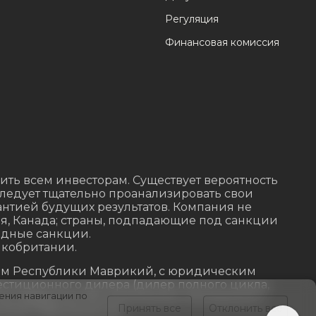
Регуляция
Финансовая комиссия
ить всем инвесторам. Существует вероятность
следует тщательно проанализировать свои
антией будущих результатов. Компания не
ия, Канада; страны, подпадающие под санкции
одные санкции.
ликобритании.
ством Республики Маврикий, с юридическим
 инвестиционного дилера (дилер полного цикла,
ения навигации по
гам Маврикия. Во исполнение письменного
Принять все
Отклонить все
ifor (Mauritius) Ltd.