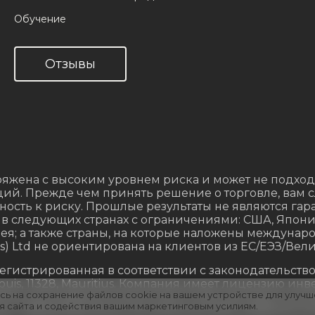
Обучение
Отзывы
яжена с высоким уровнем риска и может не подход
ий. Прежде чем принять решение о торговле, вам 
ность к риску. Прошлые результаты не являются гар
 в следующих странах с ограничениями: США, Япон
ея; а также страны, на которые наложены междунар
us) Ltd не ориентирована на клиентов из ЕС/ЕЭЗ/Ве
 зарегистрированная в соответствии с законодатель
ort Louis, 11328, Mauritius. Компания имеет лицензию
сь на сохранение файлов cookie на вашем устройстве для улучш
70 и регулируется Комиссией по финансовым услу
ия сайта и содействия вашим маркетинговым усилиям.
Trading (Mauritius) Ltd изменила свое название на Str