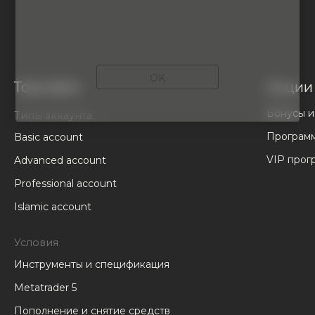
сайт компании, вы подтверждаете, что
не являетесь резидентом
вышеуказанных стран.
OK
Торговля
Акции
Бонусы и
Типы аккаунта
Программ
Basic account
VIP прог
Advanced account
Professional account
Islamic account
Условия
Инструменты и спецификация
Metatrader 5
Пополнение и снятие средств