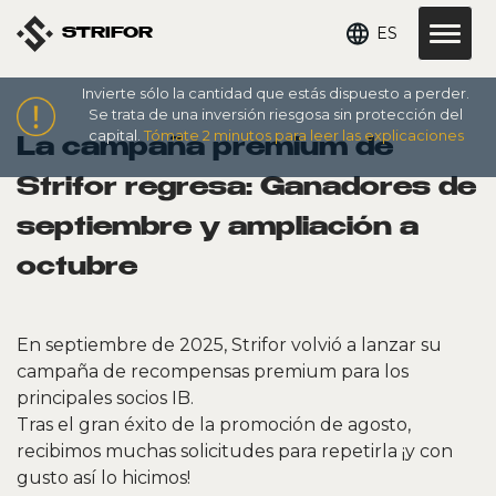
ES
STRIFOR
Invierte sólo la cantidad que estás dispuesto a perder.
Se trata de una inversión riesgosa sin protección del
capital.
Tómate 2 minutos para leer las explicaciones
La campaña premium de
Strifor regresa: Ganadores de
septiembre y ampliación a
octubre
En septiembre de 2025, Strifor volvió a lanzar su
campaña de recompensas premium para los
principales socios IB.
Tras el gran éxito de la promoción de agosto,
recibimos muchas solicitudes para repetirla ¡y con
gusto así lo hicimos!