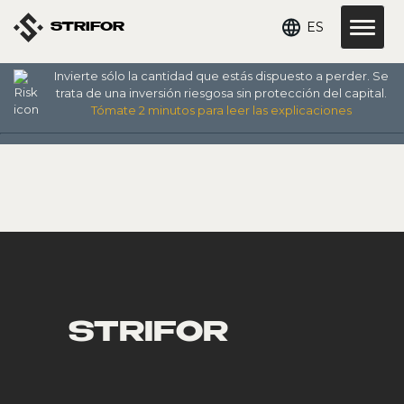
ES
STRIFOR
Invierte sólo la cantidad que estás dispuesto a perder. Se
Archive Promotions
trata de una inversión riesgosa sin protección del capital.
Tómate 2 minutos para leer las explicaciones
STRIFOR