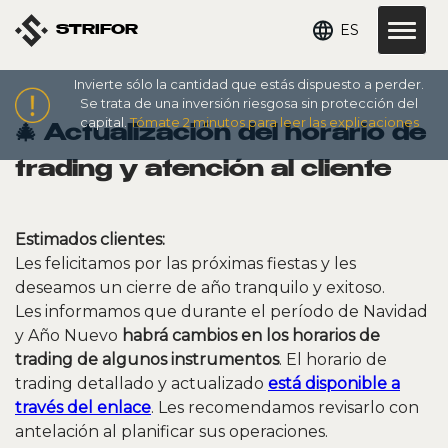
ES
STRIFOR
Invierte sólo la cantidad que estás dispuesto a perder.
Se trata de una inversión riesgosa sin protección del
capital.
Tómate 2 minutos para leer las explicaciones
🎄 Actualización del horario de
trading y atención al cliente
Estimados clientes:
Les felicitamos por las próximas fiestas y les
deseamos un cierre de año tranquilo y exitoso.
Les informamos que durante el período de Navidad
y Año Nuevo
habrá cambios en los horarios de
trading de algunos instrumentos
. El horario de
trading detallado y actualizado
está disponible a
través del enlace
. Les recomendamos revisarlo con
antelación al planificar sus operaciones.